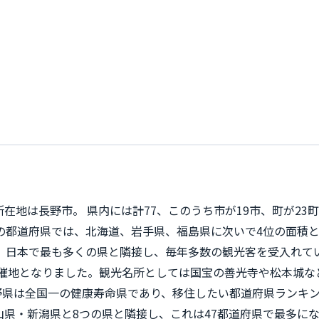
在地は長野市。 県内には計77、このうち市が19市、町が23
の都道府県では、北海道、岩手県、福島県に次いで4位の面積
。 日本で最も多くの県と隣接し、毎年多数の観光客を受入れて
の開催地となりました。観光名所としては国宝の善光寺や松本城
県は全国一の健康寿命県であり、移住したい都道府県ランキング
県・新潟県と8つの県と隣接し、これは47都道府県で最多に