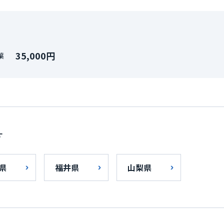
35,000円
葉
す
県
福井県
山梨県