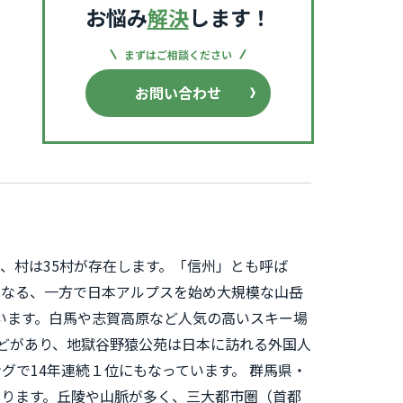
お悩み
解決
します！
まずはご相談ください
お問い合わせ
町、村は35村が存在します。「信州」とも呼ば
となる、一方で日本アルプスを始め大規模な山岳
います。白馬や志賀高原など人気の高いスキー場
などがあり、地獄谷野猿公苑は日本に訪れる外国人
で14年連続１位にもなっています。 群馬県・
なります。丘陵や山脈が多く、三大都市圏（首都