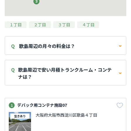
3
3
１丁目
２丁目
３丁目
４丁目
歌島周辺の月々の料金は？
歌島周辺の現在のトランクルーム・コンテナの賃料は
10,000円 ～20,000円 です。 平均賃料は16,000円で、 施設
歌島周辺で安い月極トランクルーム・コンテ
数は3施設です。
ナは？
歌島周辺で最も安いトランクルーム・コンテナは大阪府大
阪市西淀川区歌島２丁目にある「
デバック用コンテナ施設
08
」になります。
デバック用コンテナ施設07
1
歌島周辺で最も高いトランクルーム・コンテナは大阪府大
大阪府大阪市西淀川区歌島４丁目
空きあり
阪市西淀川区歌島３丁目にある「
デバック用コンテナ施設
06
」になります。