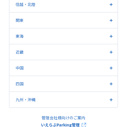
北海道
宮城県
福島県
山形県
岩手県
青森県
信越
・北陸
秋田県
長野県
新潟県
山梨県
富山県
石川県
福井県
関東
東京都
埼玉県
神奈川県
千葉県
茨城県
栃木県
東海
群馬県
愛知県
静岡県
岐阜県
三重県
近畿
大阪府
兵庫県
京都府
滋賀県
奈良県
和歌山県
中国
広島県
岡山県
山口県
鳥取県
島根県
四国
香川県
愛媛県
徳島県
高知県
九州・沖縄
福岡県
熊本県
鹿児島県
長崎県
大分県
佐賀県
管理会社様向けのご案内
宮崎県
沖縄県
いえらぶParking管理