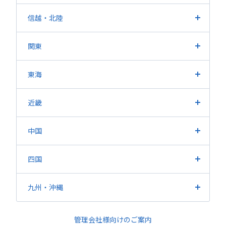
北海道
宮城県
福島県
山形県
岩手県
青森県
信越
・北陸
秋田県
長野県
新潟県
山梨県
富山県
石川県
福井県
関東
東京都
埼玉県
神奈川県
千葉県
茨城県
栃木県
東海
群馬県
愛知県
静岡県
岐阜県
三重県
近畿
大阪府
兵庫県
京都府
滋賀県
奈良県
和歌山県
中国
広島県
岡山県
山口県
鳥取県
島根県
四国
香川県
愛媛県
徳島県
高知県
九州・沖縄
福岡県
熊本県
鹿児島県
長崎県
大分県
佐賀県
管理会社様向けのご案内
宮崎県
沖縄県