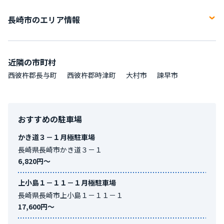
長崎市のエリア情報
長崎市（ナガサキシ）は長崎県の市区町村になります。面積は
405.86平方キロメートル。人口は409118人になります。
近隣の市町村
西彼杵郡長与町
西彼杵郡時津町
大村市
諫早市
おすすめの駐車場
かき道３－１月極駐車場
長崎県長崎市かき道３－１
6,820円〜
上小島１－１１－１月極駐車場
長崎県長崎市上小島１－１１－１
17,600円〜