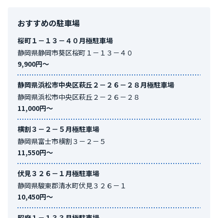
駐車場は静岡市葵区鷹匠にある「
鷹匠駐車場（1101739）
」にな
個性的な3つの地域で構成されています。また地域によって、住民
ります。
の方言、文化などに違いがあることも特徴です。 日本のほぼ中央
おすすめの駐車場
逆に静岡県で高いエリアは、
です。最も高い駐車場はにある「
西
に位置し、太平洋に面しています。交通面では、東西に「東名高
桜町１－１３－４０月極駐車場
門町駐車場（1101330）
」になります。
速道路」と「新東名高速道路」という2本の大動脈と「東海道新幹
静岡県静岡市葵区桜町１－１３－４０
線」が走り、首都圏をはじめとする関東、関西へのアクセスが抜
9,900円〜
群です。
静岡県浜松市中央区萩丘２－２６－２８月極駐車場
静岡県浜松市中央区萩丘２－２６－２８
11,000円〜
横割３－２－５月極駐車場
静岡県富士市横割３－２－５
11,550円〜
伏見３２６－１月極駐車場
静岡県駿東郡清水町伏見３２６－１
10,450円〜
昭府１－１３３月極駐車場