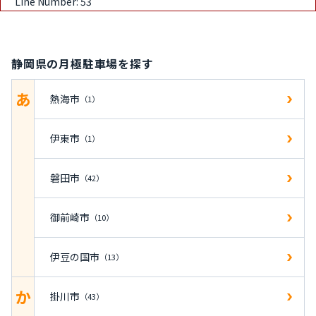
Line Number: 53
静岡県の月極駐車場を探す
あ
熱海市
（1）
伊東市
（1）
磐田市
（42）
御前崎市
（10）
伊豆の国市
（13）
か
掛川市
（43）