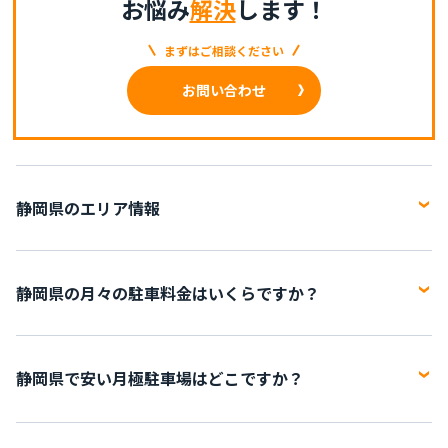
お悩み
解決
します！
まずはご相談ください
お問い合わせ
静岡県のエリア情報
静岡県は、日本の中部地方に位置する県。県庁所在地は静岡市。
県内には、23市12町の計35市町が存在しています。 直線距離にて
静岡県の月々の駐車料金はいくらですか？
県域の東西が155キロメートル、南北に118キロメートルと全国13
番目に広大な県域を保ち、全国10位の約360万人の人口を有して
静岡県の現在の駐車場の賃料は0円～19,800円です。平均賃料は
います。人口10万人以上の都市が10市存在します（2022年7月現
7,431円で、施設数は327施設です。
静岡県で安い月極駐車場はどこですか？
在）。首都圏から近いため各産業も発達し、観光地として人気の
「東部」、静岡市を中心とする商業や文化の中心エリアである
静岡県で月極駐車場が安いエリアは
静岡市葵区鷹匠
で、最も安い
「中部」、国内有数の工業都市・浜松市を中心とする「西部」の