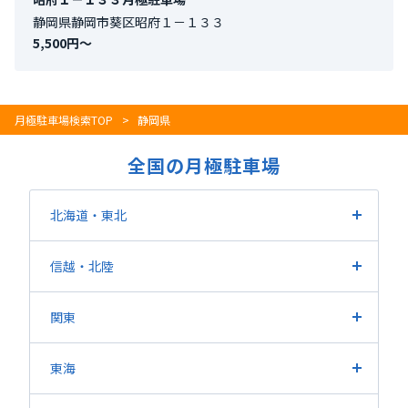
静岡県静岡市葵区昭府１－１３３
5,500円〜
月極駐車場検索TOP
静岡県
全国の月極駐車場
北海道・東北
北海道
宮城県
福島県
山形県
岩手県
青森県
信越
・北陸
秋田県
長野県
新潟県
山梨県
富山県
石川県
福井県
関東
東京都
埼玉県
神奈川県
千葉県
茨城県
栃木県
東海
群馬県