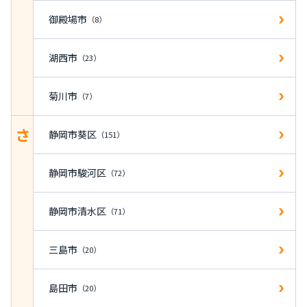
御殿場市
（8）
湖西市
（23）
菊川市
（7）
さ
静岡市葵区
（151）
静岡市駿河区
（72）
静岡市清水区
（71）
三島市
（20）
島田市
（20）