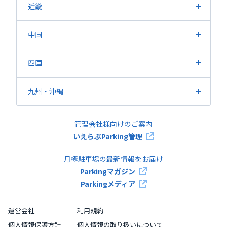
愛知県
静岡県
岐阜県
三重県
近畿
大阪府
兵庫県
京都府
滋賀県
奈良県
和歌山県
中国
広島県
岡山県
山口県
鳥取県
島根県
四国
香川県
愛媛県
徳島県
高知県
九州・沖縄
福岡県
熊本県
鹿児島県
長崎県
大分県
佐賀県
管理会社様向けのご案内
宮崎県
沖縄県
いえらぶParking管理
月極駐車場の最新情報をお届け
Parkingマガジン
Parkingメディア
運営会社
利用規約
個人情報保護方針
個人情報の取り扱いについて