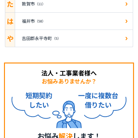
た
敦賀市
（11）
は
福井市
（58）
や
吉田郡永平寺町
（5）
法人・工事業者様へ
お悩みありませんか？
お悩み
解決
します！