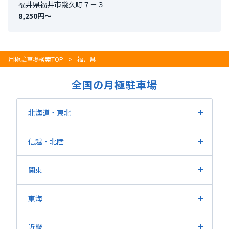
福井県福井市幾久町７－３
8,250円〜
月極駐車場検索TOP
福井県
全国の月極駐車場
北海道・東北
北海道
宮城県
福島県
山形県
岩手県
青森県
信越
・北陸
秋田県
長野県
新潟県
山梨県
富山県
石川県
福井県
関東
東京都
埼玉県
神奈川県
千葉県
茨城県
栃木県
東海
群馬県
愛知県
静岡県
岐阜県
三重県
近畿