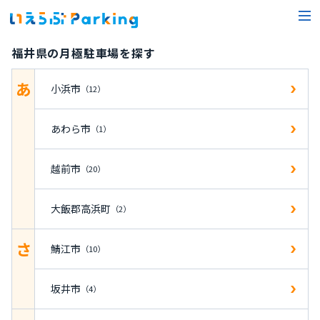
福井県の月極駐車場を探す
あ
小浜市
（12）
あわら市
（1）
越前市
（20）
大飯郡高浜町
（2）
さ
鯖江市
（10）
坂井市
（4）