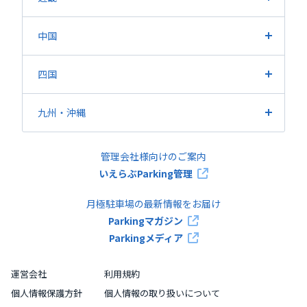
大阪府
兵庫県
京都府
滋賀県
奈良県
和歌山県
中国
広島県
岡山県
山口県
鳥取県
島根県
四国
香川県
愛媛県
徳島県
高知県
九州・沖縄
福岡県
熊本県
鹿児島県
長崎県
大分県
佐賀県
管理会社様向けのご案内
宮崎県
沖縄県
いえらぶParking管理
月極駐車場の最新情報をお届け
Parkingマガジン
Parkingメディア
運営会社
利用規約
個人情報保護方針
個人情報の取り扱いについて