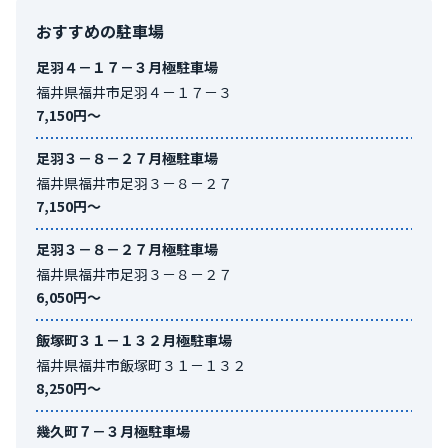
なります。
に自然が美しい場所であり、それを代表する語に越山若水（えつ
おすすめの駐車場
逆に福井県で高いエリアは、
です。最も高い駐車場はにある「
福
ざんじゃくすい）があります。地理上は北陸地方または中部地方
足羽４－１７－３月極駐車場
井市宝永３丁目
」になります。
と分類されるが、行政管轄区分において近畿地方とされる場合も
福井県福井市足羽４－１７－３
あります。
7,150円〜
足羽３－８－２７月極駐車場
福井県福井市足羽３－８－２７
7,150円〜
足羽３－８－２７月極駐車場
福井県福井市足羽３－８－２７
6,050円〜
飯塚町３１－１３２月極駐車場
福井県福井市飯塚町３１－１３２
8,250円〜
幾久町７－３月極駐車場