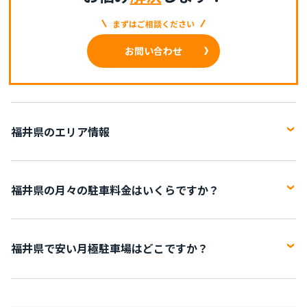
まずはご相談ください
お問い合わせ
福井県のエリア情報
福井県は、日本の中部地方に位置する県。県庁所在地は福井市。
県内には、9市8町、計17市町が存在します。 年間の降水日数は非
福井県の月々の駐車料金はいくらですか？
常に多く、「弁当忘れても傘忘れるな」という天気の格言が存在
するほどです。 山中峠・木ノ芽峠・栃ノ木峠を通る稜線を境にし
福井県の現在の駐車場の賃料は4,950円～15,000円です。平均賃料
て、北側の嶺北（越前地方）と、南側の嶺南（若狭地方および敦
は7,014円で、施設数は7施設です。
福井県で安い月極駐車場はどこですか？
賀市）より構成されます。 日本海及び若狭湾の福井県海域には周
囲0.1キロメートル以上の島が58あるが全て無人島で、常神半島沖
福井県で月極駐車場が安いエリアは
で、最も安い駐車場はにある
の岩礁である千島で約3キロメートルの距離しか離れていません越
「
福井市高柳町 レオパレスアマルフィ（LP）の駐車場情報
」に
前の緑豊かな山々と、若狭の清らかな水の流れに代表されるよう