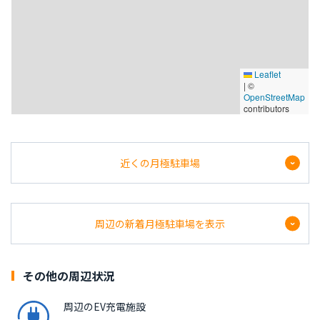
Leaflet
|
©
OpenStreetMap
contributors
近くの月極駐車場
福岡バイク/8/バ2/9/バ3
周辺の新着月極駐車場を表示
福岡県福岡市中央区天神1丁目8-1
全長：
-
全幅：
-
全高：
-
10,000
呉服町１月極駐車場
その他の周辺状況
鹿児島県鹿児島市呉服町１
時間貸しのみ
全長：
5050mm
全幅：
1950mm
全高：
1570mm
周辺のEV充電施設
福岡県北九州市足原２丁目3-3
27,500
（税込）/ 月