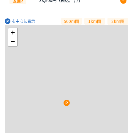
38,500円（税込） / 月
区画2
設備
機械式 / 屋内 / 営業時間制限有 / 舗装あり
手数料
賃料の1カ月分
500m圏
1km圏
2km圏
を中心に表示
+
対応車両サイズ
設備
機械式 / 屋内 / 営業時間制限有 / 舗装あり
−
全高
1570mm
全長
5050mm
対応車両サイズ
全幅
1950mm
重量
1600kg
車下高
-
タイヤ幅
-
全高
2000mm
全長
5150mm
全幅
1950mm
重量
2000kg
車下高
-
タイヤ幅
-
P