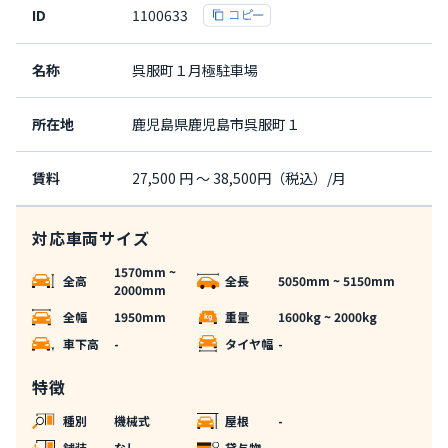
ID
1100633
名称
呉服町１月極駐車場
所在地
鹿児島県鹿児島市呉服町１
賃料
27,500 円 〜 38,500円（税込）/月
対応車両サイズ
1570mm ~
全高
全長
5050mm ~ 5150mm
2000mm
全幅
1950mm
重量
1600kg ~ 2000kg
車下高
-
タイヤ幅
-
特徴
種別
機械式
屋根
-
舗装
なし
貸与物
-