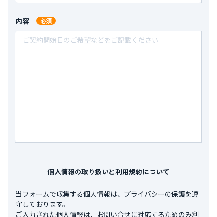
鹿児島県鹿児島市西別府町３２８５－２
テストタイヤしせつ2
全長：
-
全幅：
-
全高：
-
内容
石川県七尾市能登島別所町
7,700
（税込）/ 月
全長：
-
全幅：
-
全高：
-
10,000
吉野町３３５５－３６月極駐車場
鹿児島県鹿児島市吉野町３３５５－３６
325新規登録①
全長：
-
全幅：
-
全高：
-
石川県七尾市能登島佐波町ラ 部２９−１
7,150
（税込）/ 月
全長：
-
全幅：
-
全高：
-
11,000
中山２－２６－１２月極駐車場
鹿児島県鹿児島市中山２－２６－１２
サンプル駐車場④
全長：
-
全幅：
-
全高：
-
石川県七尾市能登島佐波町ラ 部２９−１
7,700
（税込）/ 月
全長：
-
全幅：
-
全高：
-
526
新屋敷町１５月極駐車場
個人情報の取り扱いと利用規約について
鹿児島県鹿児島市新屋敷町１５
全長：
5000mm
全幅：
1900mm
全高：
2300mm
当フォームで収集する個⼈情報は、プライバシーの保護を遵
12,650
（税込）/ 月
守しております。
ご⼊⼒された個⼈情報は、お問い合せに対応するためのみ利