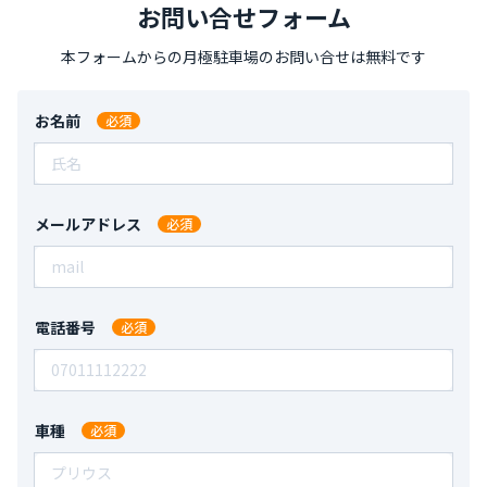
全長：
-
全幅：
-
全高：
-
お問い合せフォーム
大阪府大阪市北区中之島1丁目3−20
7,150
（税込）/ 月
全長：
-
全幅：
-
全高：
-
本フォームからの月極駐車場のお問い合せは無料です
3,000
中山町２５６０－１１月極駐車場
鹿児島県鹿児島市中山町２５６０－１１
お名前
大阪チャリ/9/チ3/7/チ2
全長：
-
全幅：
-
全高：
-
大阪府東大阪市東石切町１丁目１−１
7,700
（税込）/ 月
全長：
-
全幅：
-
全高：
-
5,000
清和３－６－１０月極駐車場
メールアドレス
鹿児島県鹿児島市清和３－６－１０
佐分サンプル駐車場0519
全長：
-
全幅：
-
全高：
-
愛知県名古屋市西区栄生１丁目35-20
8,250
（税込）/ 月
全長：
-
全幅：
-
全高：
-
20,000
電話番号
西別府町３２８５－３月極駐車場
鹿児島県鹿児島市西別府町３２８５－３
駐車場駐車場
全長：
-
全幅：
-
全高：
-
愛知県岡崎市
7,700
（税込）/ 月
車種
全長：
-
全幅：
-
全高：
-
15,000
西別府町３２８５－２月極駐車場