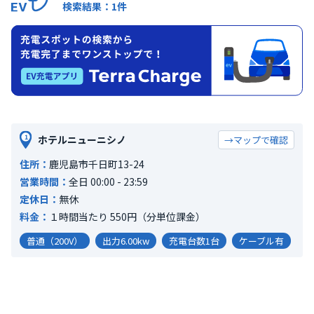
全長：
-
全幅：
-
全高：
-
検索結果：1件
10,000
向陽２－６－７月極駐車場
鹿児島県鹿児島市向陽２－６－７
山口車/2/2/8/4
全長：
-
全幅：
-
全高：
-
山口県下関市南部町1番1号
7,700
（税込）/ 月
全長：
-
全幅：
-
全高：
-
70,000
川上町２５６８月極駐車場
鹿児島県鹿児島市川上町２５６８
1
ホテルニューニシノ
→マップで確認
デバック用コンテナ施設18（バイク区分）
全長：
-
全幅：
-
全高：
-
和歌山県田辺市新万
6,050
（税込）/ 月
住所：
鹿児島市千日町13-24
全長：
-
全幅：
-
全高：
-
営業時間：
全日 00:00 - 23:59
12,500
定休日：
無休
加治屋町月極駐車場
料金：
１時間当たり 550円（分単位課金）
鹿児島県鹿児島市加治屋町
大阪車/1/1/5/3
全長：
4800mm
全幅：
1900mm
全高：
2300mm
普通（200V）
出力6.00kw
充電台数1台
ケーブル有
大阪府西淀川区中島２丁目7-106
22,000
（税込）/ 月
全長：
-
全幅：
-
全高：
-
100,000
魚見町１４４－１月極駐車場
鹿児島県鹿児島市魚見町１４４－１
大阪バイク/10/バ3/6/バ2