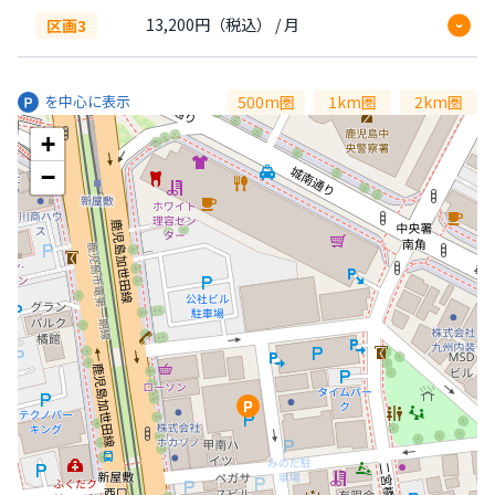
設備
平面 / 屋外 / 24時間営業 / 舗装なし
手数料
賃料の1カ月分
13,200円（税込） / 月
区画3
対応車両サイズ
設備
平面 / 屋外 / 24時間営業 / 舗装なし
手数料
賃料の1カ月分
500m圏
1km圏
2km圏
を中心に表示
全高
2300mm
全長
5000mm
+
対応車両サイズ
設備
平面 / 屋外 / 24時間営業 / 舗装なし
全幅
1900mm
重量
2500kg
−
車下高
-
タイヤ幅
-
全高
2300mm
全長
5000mm
対応車両サイズ
全幅
1900mm
重量
2500kg
車下高
-
タイヤ幅
-
全高
2300mm
全長
4800mm
全幅
1900mm
重量
2500kg
車下高
-
タイヤ幅
-
P