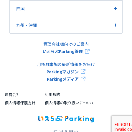
広島県
岡山県
山口県
鳥取県
島根県
四国
香川県
愛媛県
徳島県
高知県
九州・沖縄
福岡県
熊本県
鹿児島県
長崎県
大分県
佐賀県
管理会社様向けのご案内
宮崎県
沖縄県
いえらぶParking管理
月極駐車場の最新情報をお届け
Parkingマガジン
Parkingメディア
運営会社
利用規約
個人情報保護方針
個人情報の取り扱いについて
ⒸいえらぶPark