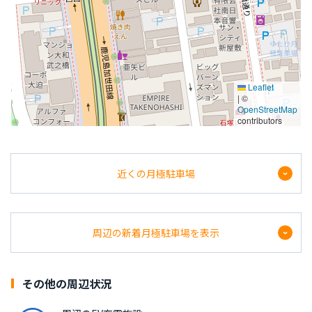
Leaflet
|
©
OpenStreetMap
contributors
近くの月極駐車場
福岡バイク/8/バ2/9/バ3
周辺の新着月極駐車場を表示
福岡県福岡市中央区天神1丁目8-1
全長：
-
全幅：
-
全高：
-
10,000
呉服町１月極駐車場
その他の周辺状況
鹿児島県鹿児島市呉服町１
時間貸しのみ
全長：
5050mm
全幅：
1950mm
全高：
1570mm