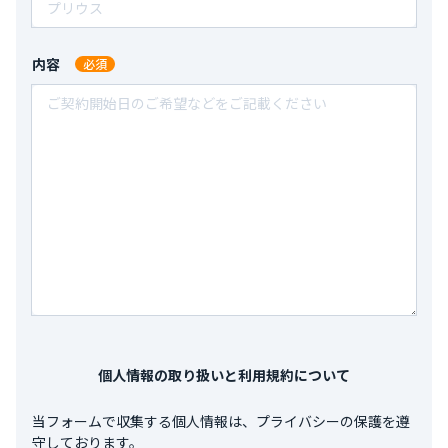
西別府町３２８５－２月極駐車場
鹿児島県鹿児島市西別府町３２８５－２
テストタイヤしせつ2
全長：
-
全幅：
-
全高：
-
内容
石川県七尾市能登島別所町
7,700
（税込）/ 月
全長：
-
全幅：
-
全高：
-
10,000
吉野町３３５５－３６月極駐車場
鹿児島県鹿児島市吉野町３３５５－３６
325新規登録①
全長：
-
全幅：
-
全高：
-
石川県七尾市能登島佐波町ラ 部２９−１
7,150
（税込）/ 月
全長：
-
全幅：
-
全高：
-
11,000
中山２－２６－１２月極駐車場
鹿児島県鹿児島市中山２－２６－１２
サンプル駐車場④
全長：
-
全幅：
-
全高：
-
石川県七尾市能登島佐波町ラ 部２９−１
7,700
（税込）/ 月
全長：
-
全幅：
-
全高：
-
526
新屋敷町１５月極駐車場
個人情報の取り扱いと利用規約について
鹿児島県鹿児島市新屋敷町１５
全長：
5000mm
全幅：
1900mm
全高：
2300mm
当フォームで収集する個⼈情報は、プライバシーの保護を遵
12,650
（税込）/ 月
守しております。