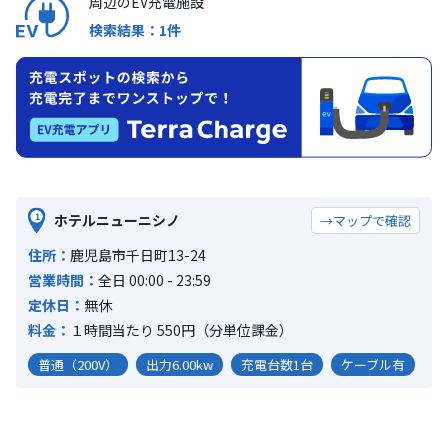
周辺のEV充電施設
福岡県北九州市足原２丁目3-3
27,500
（税込）/ 月
全長：
-
全幅：
-
全高：
-
検索結果：1件
10,000
向陽２－６－７月極駐車場
鹿児島県鹿児島市向陽２－６－７
山口車/2/2/8/4
全長：
-
全幅：
-
全高：
-
山口県下関市南部町1番1号
7,700
（税込）/ 月
全長：
-
全幅：
-
全高：
-
70,000
川上町２５６８月極駐車場
鹿児島県鹿児島市川上町２５６８
1
ホテルニューニシノ
→マップで確認
デバック用コンテナ施設18（バイク区分）
全長：
-
全幅：
-
全高：
-
和歌山県田辺市新万
6,050
（税込）/ 月
住所：
鹿児島市千日町13-24
全長：
-
全幅：
-
全高：
-
営業時間：
全日 00:00 - 23:59
12,500
定休日：
無休
加治屋町月極駐車場
料金：
１時間当たり 550円（分単位課金）
鹿児島県鹿児島市加治屋町
大阪車/1/1/5/3
全長：
4800mm
全幅：
1900mm
全高：
2300mm
普通（200V）
出力6.00kw
充電台数1台
ケーブル有
大阪府西淀川区中島２丁目7-106
22,000
（税込）/ 月
全長：
-
全幅：
-
全高：
-
100,000
魚見町１４４－１月極駐車場