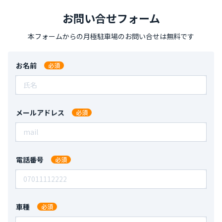
鹿児島県鹿児島市魚見町１４４－１
大阪バイク/10/バ3/6/バ2
全長：
-
全幅：
-
全高：
-
お問い合せフォーム
大阪府大阪市北区中之島1丁目3−20
7,150
（税込）/ 月
全長：
-
全幅：
-
全高：
-
本フォームからの月極駐車場のお問い合せは無料です
3,000
中山町２５６０－１１月極駐車場
鹿児島県鹿児島市中山町２５６０－１１
お名前
大阪チャリ/9/チ3/7/チ2
全長：
-
全幅：
-
全高：
-
大阪府東大阪市東石切町１丁目１−１
7,700
（税込）/ 月
全長：
-
全幅：
-
全高：
-
5,000
清和３－６－１０月極駐車場
メールアドレス
鹿児島県鹿児島市清和３－６－１０
佐分サンプル駐車場0519
全長：
-
全幅：
-
全高：
-
愛知県名古屋市西区栄生１丁目35-20
8,250
（税込）/ 月
全長：
-
全幅：
-
全高：
-
20,000
電話番号
西別府町３２８５－３月極駐車場
鹿児島県鹿児島市西別府町３２８５－３
駐車場駐車場
全長：
-
全幅：
-
全高：
-
愛知県岡崎市
7,700
（税込）/ 月
車種
全長：
-
全幅：
-
全高：
-
15,000