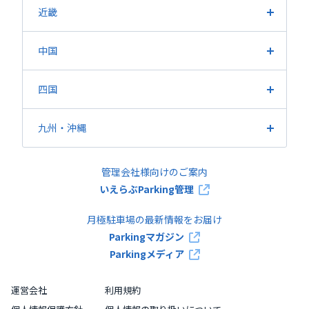
愛知県
静岡県
岐阜県
三重県
近畿
大阪府
兵庫県
京都府
滋賀県
奈良県
和歌山県
中国
広島県
岡山県
山口県
鳥取県
島根県
四国
香川県
愛媛県
徳島県
高知県
九州・沖縄
福岡県
熊本県
鹿児島県
長崎県
大分県
佐賀県
管理会社様向けのご案内
宮崎県
沖縄県
いえらぶParking管理
月極駐車場の最新情報をお届け
Parkingマガジン
Parkingメディア
運営会社
利用規約