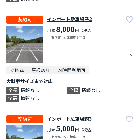
インポート駐車場子2
契約可
8,000
月額
円（税込）
東京都中央区銀座６丁目
立体式
屋根あり
24時間利用可
大型車サイズまで対応
全長
情報なし
全幅
情報なし
全高
情報なし
インポート駐車場親3
契約可
5,000
月額
円（税込）
東京都中央区銀座６丁目