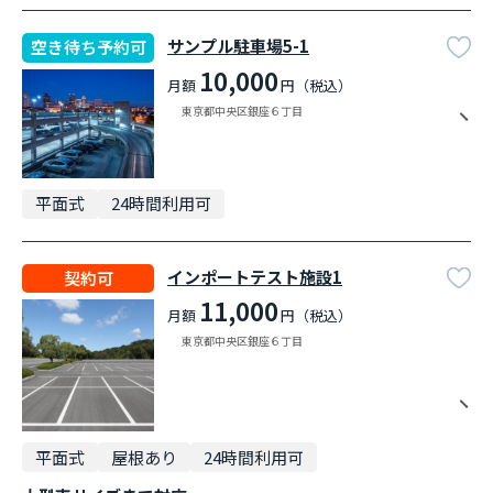
サンプル駐車場5-1
空き待ち予約可
10,000
月額
円（税込）
東京都中央区銀座６丁目
平面式
24時間利用可
インポートテスト施設1
契約可
11,000
月額
円（税込）
東京都中央区銀座６丁目
平面式
屋根あり
24時間利用可