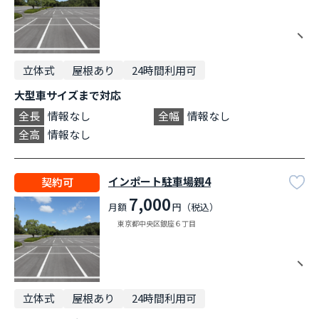
立体式
屋根あり
24時間利用可
大型車サイズまで対応
全長
情報なし
全幅
情報なし
全高
情報なし
インポート駐車場親4
契約可
7,000
月額
円（税込）
東京都中央区銀座６丁目
立体式
屋根あり
24時間利用可