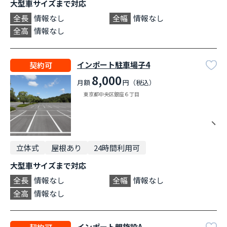
大型車サイズまで対応
全長
情報なし
全幅
情報なし
全高
情報なし
インポート駐車場子4
契約可
8,000
月額
円（税込）
東京都中央区銀座６丁目
立体式
屋根あり
24時間利用可
大型車サイズまで対応
全長
情報なし
全幅
情報なし
全高
情報なし
インポート親施設A