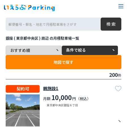
銀座 ( 東京都中央区 ) 周辺
の月極駐車場一覧
条件で絞る
地図で探す
200
件
親施設1
契約可
10,000
月額
円（税込）
東京都中央区銀座６丁目