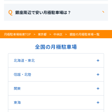
銀座周辺の現在の駐車場の賃料は997円 ～110,000円 で
す。 平均賃料は39,171円で、 施設数は241施設です。
銀座周辺で安い月極駐車場は？
銀座周辺で最も安い駐車場は東京都中央区銀座６丁目に
ある「
募集する
」になります。
月極駐車場検索TOP
東京都
中央区
銀座の月極駐車場一覧
銀座周辺で最も高い駐車場は東京都中央区銀座７－１１
にある「
銀座７－１１月極駐車場
」になります。
全国の月極駐車場
北海道・東北
北海道
宮城県
福島県
山形県
岩手県
青森県
信越
・北陸
秋田県
長野県
新潟県
山梨県
富山県
石川県
福井県
関東
東京都
埼玉県
神奈川県
千葉県
茨城県
栃木県
東海
群馬県