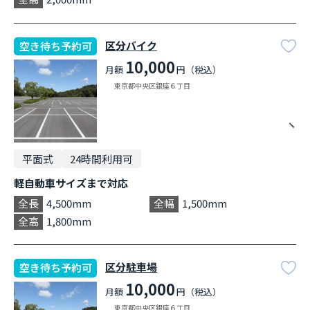
区分バイク
空き待ち予約可
10,000
月額
円（税込）
東京都中央区銀座６丁目
平面式
24時間利用可
軽自動車サイズまで対応
全長
4,500mm
全幅
1,500mm
全高
1,800mm
区分駐車場
空き待ち予約可
10,000
月額
円（税込）
東京都中央区銀座６丁目