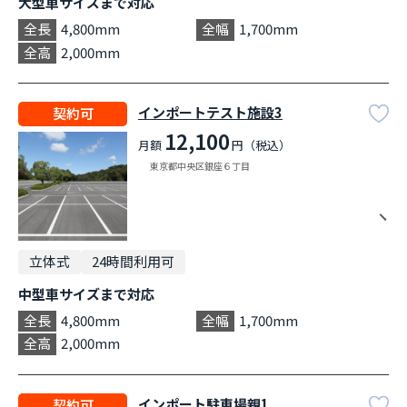
大型車サイズまで対応
全長
4,800mm
全幅
1,700mm
全高
2,000mm
インポートテスト施設3
契約可
12,100
月額
円（税込）
東京都中央区銀座６丁目
立体式
24時間利用可
中型車サイズまで対応
全長
4,800mm
全幅
1,700mm
全高
2,000mm
インポート駐車場親1
契約可