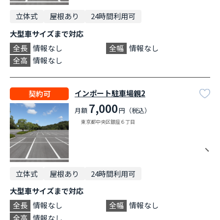
立体式
屋根あり
24時間利用可
大型車サイズまで対応
全長
情報なし
全幅
情報なし
全高
情報なし
インポート駐車場親2
契約可
7,000
月額
円（税込）
東京都中央区銀座６丁目
立体式
屋根あり
24時間利用可
大型車サイズまで対応
全長
情報なし
全幅
情報なし
全高
情報なし