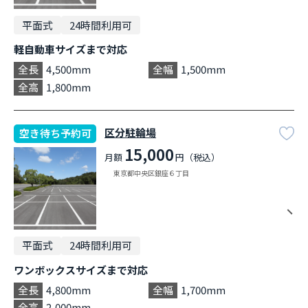
平面式
24時間利用可
軽自動車サイズまで対応
全長
4,500mm
全幅
1,500mm
全高
1,800mm
区分駐輪場
空き待ち予約可
15,000
月額
円（税込）
東京都中央区銀座６丁目
平面式
24時間利用可
ワンボックスサイズまで対応
全長
4,800mm
全幅
1,700mm
全高
2,000mm