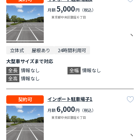
5,000
月額
円（税込）
東京都中央区銀座６丁目
立体式
屋根あり
24時間利用可
大型車サイズまで対応
全長
情報なし
全幅
情報なし
全高
情報なし
インポート駐車場子1
契約可
6,000
月額
円（税込）
東京都中央区銀座６丁目