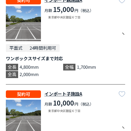
契約可
15,000
月額
円（税込）
東京都中央区銀座６丁目
平面式
24時間利用可
ワンボックスサイズまで対応
全長
4,800mm
全幅
1,700mm
全高
2,000mm
インポート子施設A
契約可
10,000
月額
円（税込）
東京都中央区銀座６丁目