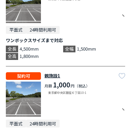
平面式
24時間利用可
ワンボックスサイズまで対応
全長
4,500mm
全幅
1,500mm
全高
1,800mm
親施設1
契約可
1,000
月額
円（税込）
東京都中央区銀座６丁目10-1
平面式
24時間利用可