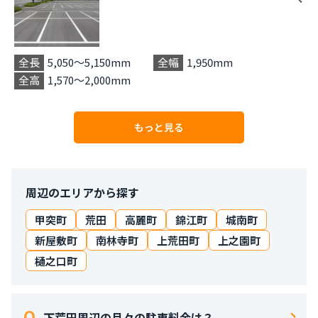
全長
5,050〜5,150mm
全幅
1,950mm
全高
1,570〜2,000mm
もっと見る
周辺のエリアから探す
甲突町
荒田
高麗町
錦江町
城南町
新屋敷町
南林寺町
上荒田町
上之園町
樋之口町
下荒田周辺の月々の駐車料金は？