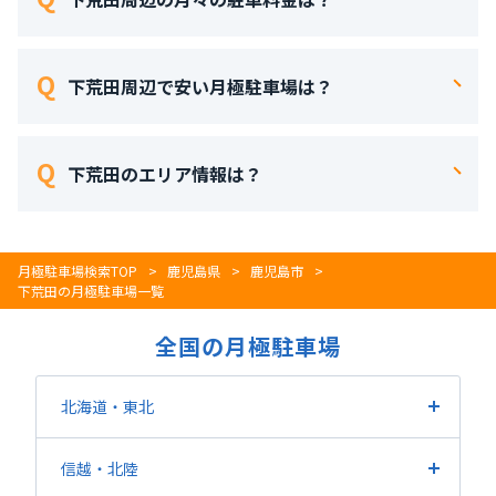
下荒田周辺の現在の駐車場の賃料は12,650円 ～27,500
円 です。 平均賃料は20,717円で、 施設数は3施設です。
下荒田周辺で安い月極駐車場は？
下荒田周辺で最も安い駐車場は鹿児島県鹿児島市新屋敷
町１５にある「
新屋敷町１５月極駐車場
」になります。
下荒田のエリア情報は？
下荒田周辺で最も高い駐車場は鹿児島県鹿児島市呉服町
下荒田は鹿児島県鹿児島市の地名。郵便番号は890-
１にある「
呉服町１月極駐車場
」になります。
0056です。人口は11430人になります。
月極駐車場検索TOP
鹿児島県
鹿児島市
下荒田の月極駐車場一覧
全国の月極駐車場
北海道・東北
北海道
宮城県
福島県
山形県
岩手県
青森県
信越
・北陸
秋田県