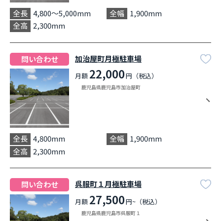
全長
4,800〜5,000mm
全幅
1,900mm
全高
2,300mm
加治屋町月極駐車場
問い合わせ
22,000
月額
円（税込）
鹿児島県鹿児島市加治屋町
全長
4,800mm
全幅
1,900mm
全高
2,300mm
呉服町１月極駐車場
問い合わせ
27,500
月額
円~（税込）
鹿児島県鹿児島市呉服町１